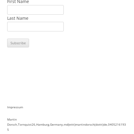
First Name
Last Name
Impressum
Martin
Dorsch,Tornquist26,Hamburg,Germany,md(ettt)martindorsch(dottt)de,0405216193
5