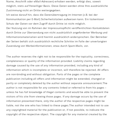
Name, Anschrift oder eMail-Adressen) erhoben werden, erfolgt dies, soweit
möglich, stets auf freiwilliger Basis. Diese Daten werden ohne Ihre ausdrückliche
Zustimmung nicht an Dritte weitergegeben.
Ich weise darauf hin, dass die Datenübertragung im Internet (z.B. bei der
Kommunikation per E-Mail) Sicherheitslücken aufweisen kann. Ein lückenloser
Schutz der Daten vor dem Zugriff durch Dritte ist nicht möglich.
Der Nutzung von im Rahmen der Impressumspflicht veröffentlichten Kontaktdaten
durch Dritte zur Übersendung von nicht ausdrücklich angeforderter Werbung und
Informationsmaterialien wird hiermit ausdrücklich widersprochen. Der Betreiber
der Seiten behält sich ausdrücklich rechtliche Schritte im Falle der unverlangten
Zusendung von Werbeinformationen, etwa durch Spam-Mails, vor.
The author reserves the right not to be responsible for the topicality, correctness,
completeness or quality of the information provided. Liability claims regarding
damage caused by the use of any information provided, including any kind of
information which is incomplete or incorrect, will therefore be rejected. All offers
are non-binding and without obligation. Parts of the pages or the complete
publication including all offers and information might be extended, changed or
partly or completely deleted by the author without separate announcement.The
author is not responsible for any contents linked or referred to from his pages –
unless he has full knowledge of illegal contents and would be able to prevent the
visitors of his site from viewing those pages. If any damage occurs by the use of
information presented there, only the author of the respective pages might be
liable, not the one who has linked to these pages.The author intended not to use
any copyrighted material for the publication or, if not possible, to indicate the
copyright of the respective object. The copyright for any material created by the