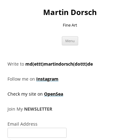
Skip
to
Martin Dorsch
content
Fine Art
Menu
Write to
md(ettt)martindorsch(dottt)de
Follow me on
Instagram
Check my site on
OpenSea
Join My
NEWSLETTER
Email Address