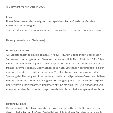
© Copyright Martin Dorsch 2026
Cookies
Diese Seite verwendet, analysiert und speichert keine Cookies außer den
funktional notwendigen.
This site does not use, analyze or save any cookies except for those necessary.
Haftungsausschluss (Disclaimer)
Haftung für Inhalte
Als Diensteanbieter bin ich gemäß § 7 Abs.1 TMG für eigene Inhalte auf diesen
Seiten nach den allgemeinen Gesetzen verantwortlich. Nach §§ 8 bis 10 TMG bin
ich als Diensteanbieter jedoch nicht verpflichtet, übermittelte oder gespeicherte
fremde Informationen zu überwachen oder nach Umständen zu forschen, die auf
eine rechtswidrige Tätigkeit hinweisen. Verpflichtungen zur Entfernung oder
Sperrung der Nutzung von Informationen nach den allgemeinen Gesetzen bleiben
hiervon unberührt. Eine diesbezügliche Haftung ist jedoch erst ab dem Zeitpunkt
der Kenntnis einer konkreten Rechtsverletzung möglich. Bei Bekanntwerden von
entsprechenden Rechtsverletzungen werde ich diese Inhalte umgehend entfernen.
Haftung für Links
Wenn mein Angebot Links zu externen Webseiten Dritter enthält, habe ich auf
deren Inhalte keinen Einfluss. Deshalb kann ich für diese fremden Inhalte auch